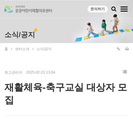
문의하기
소식/공지
홈
센터소개
소식/공지
최고관리자
2025-02-21 13:04
재활체육-축구교실 대상자 모
집