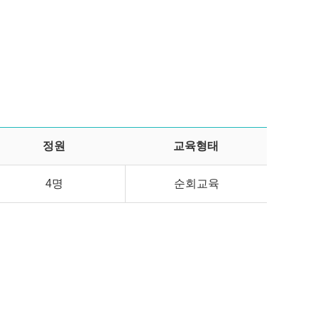
정원
교육형태
4명
순회교육