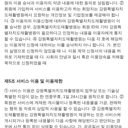
원의 이용 승낙과 이용자의 약관 내용에 대한 동의로 성립됩니다.
②
회원에 가입하여 서비스를 이용하고자 하는 희망자는 강원특별자치
도재활병원에서 요청하는 개인정보 및 기업정보를 제공해야 합니
다.
③ 이용자의 이용신청에 대하여 강원특별자치도재활병원이 이
를 승낙한 경우, 강원특별자치도재활병원는 회원 ID와 기타 강원특
별자치도재활병원이 필요하다고 인정하는 내용을 이용자에게 통지
할 수 있습니다.
④ 강원특별자치도재활병원는 다음 각 호에 해당하
는 이용계약 신청에 대하여는 이를 승낙하지 아니 합니다.
가. 본인
의 실명으로 신청하지 않았을 때
나. 이용 계약 신청서의 내용을 허
위로 기재하였을 때
다. 사회의 안녕과 질서 혹은 미풍양속을 저해할
목적으로 신청하였을 때
제5조 서비스 이용 및 이용제한
① 서비스 이용은 강원특별자치도재활병원의 업무상 또는 기술상
특별한 지장이 없는 한 연중무휴, 1일 24시간을 원칙으로 합니다.
②
회원은 서비스에 게재된 게시물이나 등록된 내용물을 가공, 판매하
는 행위 등 자료의 상업적 사용을 할 수 없습니다.
③ 강원특별자치
도재활병원는 강원특별자치도재활병원이 제공하는 모든 서비스에
게시되거나 등록된 내용물이 다음 사항에 해당된다고 판단되는 경
우에 사전 통지 없이 삭제할 수 있습니다.
가. 공공질서 및 미풍양속