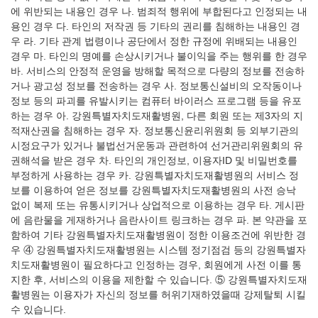
에 위반되는 내용인 경우
나. 범죄적 행위에 부합된다고 인정되는 내
용인 경우
다. 타인의 저작권 등 기타의 권리를 침해하는 내용인 경
우
라. 기타 관계 법령이나 공단에서 정한 규정에 위배되는 내용인
경우
마. 타인의 명예를 손상시키거나 불이익을 주는 행위를 한 경우
바. 서비스의 안정적 운영을 방해할 목적으로 다량의 정보를 전송하
거나 광고성 정보를 전송하는 경우
사. 정보통신설비의 오작동이나
정보 등의 파괴를 유발시키는 컴퓨터 바이러스 프로그램 등을 유포
하는 경우
아. 강원특별자치도재활병원, 다른 회원 또는 제3자의 지
적재산권을 침해하는 경우
자. 정보통신윤리위원회 등 외부기관의
시정요구가 있거나 불법선거운동과 관련하여 선거관리위원회의 유
권해석을 받은 경우
차. 타인의 개인정보, 이용자ID 및 비밀번호를
부정하게 사용하는 경우
카. 강원특별자치도재활병원의 서비스 정
보를 이용하여 얻은 정보를 강원특별자치도재활병원의 사전 승낙
없이 복제 또는 유통시키거나 상업적으로 이용하는 경우
타. 게시판
에 음란물을 게재하거나 음란사이트 링크하는 경우
파. 본 약관을 포
함하여 기타 강원특별자치도재활병원이 정한 이용조건에 위반한 경
우
④ 강원특별자치도재활병원는 시스템 정기점검 등의 강원특별자
치도재활병원이 필요하다고 인정하는 경우, 회원에게 사전 이를 통
지한 후, 서비스의 이용을 제한할 수 있습니다.
⑤ 강원특별자치도재
활병원는 이용자가 자신의 정보를 허위기재하였을때 강제탈퇴 시킬
수 있습니다.