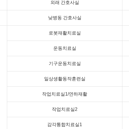
외래 간호사실
낮병동 간호사실
로봇재활치료실
운동치료실
기구운동치료실
일상생활동작훈련실
작업치료실1/연하재활
작업치료실2
감각통합치료실1