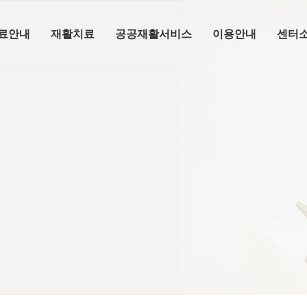
료안내
재활치료
공공재활서비스
이용안내
센터