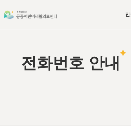
진
전화번호 안내