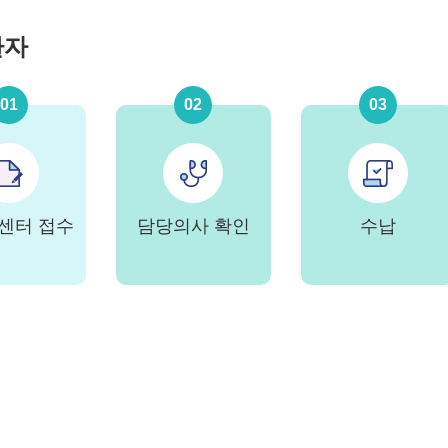
환자
01
02
03
센터 접수
담당의사 확인
수납