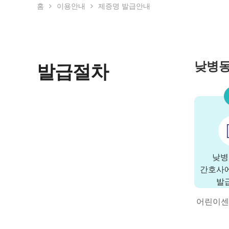
홈
이용안내
제증명 발급안내
낮병동
발급절차
낮병
간호사
발
어린이센